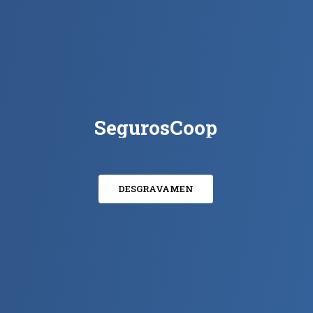
S
e
g
u
r
o
s
C
o
o
p
DESGRAVAMEN